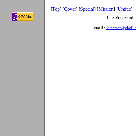
[
Top
] [
Cover
] [
Special
] [
Mission
] [
Untitle
]
The Voice onli
email :
forceman@chollia