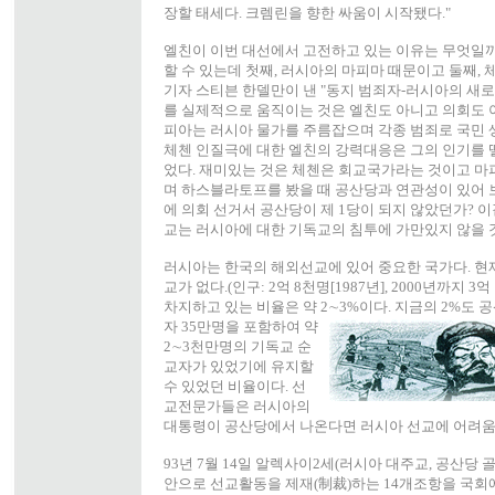
장할 태세다. 크렘린을 향한 싸움이 시작됐다."
엘친이 이번 대선에서 고전하고 있는 이유는 무엇일까?
할 수 있는데 첫째, 러시아의 마피마 때문이고 둘째, 
기자 스티븐 한델만이 낸 "동지 범죄자-러시아의 새
를 실제적으로 움직이는 것은 엘친도 아니고 의회도 
피아는 러시아 물가를 주름잡으며 각종 범죄로 국민 
체첸 인질극에 대한 엘친의 강력대응은 그의 인기를
었다. 재미있는 것은 체첸은 회교국가라는 것이고 마
며 하스블라토프를 봤을 때 공산당과 연관성이 있어 보
에 의회 선거서 공산당이 제 1당이 되지 않았던가? 
교는 러시아에 대한 기독교의 침투에 가만있지 않을 것
러시아는 한국의 해외선교에 있어 중요한 국가다. 현
교가 없다.(인구: 2억 8천명[1987년], 2000년까지 3
차지하고 있는 비율은 약 2∼3%이다. 지금의 2%도 
자 35만명을 포함하여 약
2∼3천만명의 기독교 순
교자가 있었기에 유지할
수 있었던 비율이다. 선
교전문가들은 러시아의
대통령이 공산당에서 나온다면 러시아 선교에 어려움이
93년 7월 14일 알렉사이2세(러시아 대주교, 공산당 골
안으로 선교활동을 제재(制裁)하는 14개조항을 국회