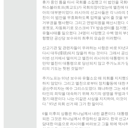
휴가 중인 틈을 타서 국회를 소집했고 이 법안을 국회
하스블라토프(회교도)가 국회의장이었는데 엘친에 대
아의 대부분이었다. 러시아의 선교사들은 각 나라의 
친이 이 법안을 무효화하도록 압력을 넣어 줄 것을 
거부권을 행사했다. 그리고 연방의원을 해산시켰다. 
로켓포, 자동화기로 모스크바 TV 방송센터를 점거했
유혈사태를 일으켰다. 24명이 사망했고 수백 명의 부
항했던 공산당 보수파의 최후의 모습은 이러했다.
선교기관 및 관련자들이 우려하는 사항은 바로 93년
다시 대두(擡頭)되지 않을까 하는 것이다. 그래서 공
이번 선거에서 떨어지고 엘친이 러시아의 대통령이 되
만약 엘친이 대통령으로 당선되지 않고 주가노프가 당
리의 기도는 헛된 것일까?
주가노프는 93년 보수파 유혈소요 때 의회를 지지했
하지 않았다. 그리고 엘친으로부터 정치활동에 대한 제
공산주의자는 예수 그리스도였다. 왜냐하면 그는 세속
타인의 죄악을 대속하기 위해 자기의 생명을 무법과 
쳤기 때문이다. 나는 이같은 사상을 지지하며, 이것
다." 95년 의회 선거 때 그가 한 말이다.
6월 이후의 상황은 하나님께서 내린 결론이다. 대통
되든 그것은 하나님께서 주장하신 결과다. 한국 선교
담대한 마음으로 러시아를 바라보고 그들 뒤에 역사