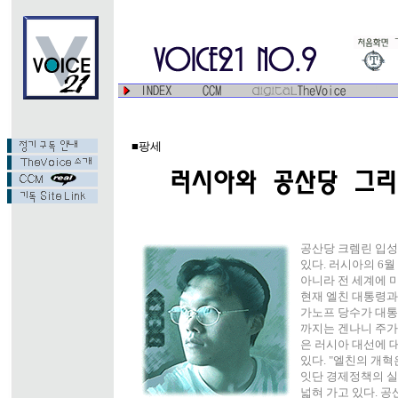
■팡세
공산당 크렘린 입성
있다. 러시아의 6월
아니라 전 세계에 
현재 엘친 대통령과
가노프 당수가 대통
까지는 겐나니 주가
은 러시아 대선에 
있다. "엘친의 개혁
잇단 경제정책의 실
넓혀 가고 있다. 