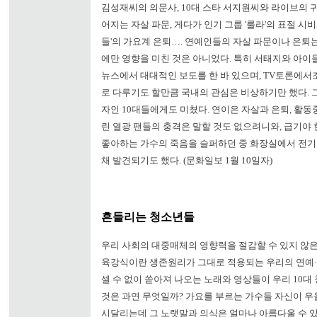
김성재씨의 의문사, 10대 스타 서지원씨와 라이브의 
어지는 자살 파문, 게다가 인기 그룹 '룰라'의 표절 시
들'의 가요계 은퇴…. 연예인들의 자살 파문이나 은퇴
에만 영향을 미친 것은 아니었다. 특히 서태지와 아이들
뉴스에서 대대적인 보도를 한 바 있으며, TV토론에서
로 다루기도 할만큼 국내의 관심은 비상하기만 했다. 
자인 10대들에게도 미쳤다. 연이은 자살과 은퇴, 활동
린 열광 팬들의 충격은 말할 것도 없으려니와, 급기야
좋아하는 가수의 죽음을 슬퍼하던 중 화장실에서 전기 
채 발견되기도 했다. (문화일보 1월 10일자)
흔들리는 청소년들
우리 사회의 대중매체의 영향력을 절감할 수 있지 않은
육강식이란 생존원리가 그대로 적용되는 우리의 연예·
셀 수 없이 쏟아져 나오는 노래와 영상들이 우리 10
것은 과연 무엇일까? 가요를 부르는 가수들 자신이 
시달리는데 그 노랫말과 의식은 얼마나 아름다울 수 