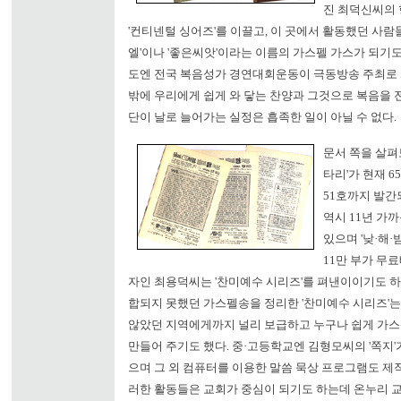
진 최덕신씨의 
'컨티넨털 싱어즈'를 이끌고, 이 곳에서 활동했던 사람
엘'이나 '좋은씨앗'이라는 이름의 가스펠 가스가 되기도 
도엔 전국 복음성가 경연대회운동이 극동방송 주최로 개
밖에 우리에게 쉽게 와 닿는 찬양과 그것으로 복음을 
단이 날로 늘어가는 실정은 흡족한 일이 아닐 수 없다.
문서 쪽을 살펴
타리'가 현재 65
51호까지 발간되
역시 11년 가
있으며 '낮·해·
11만 부가 무료
자인 최용덕씨는 '찬미예수 시리즈'를 펴낸이이기도 하
합되지 못했던 가스펠송을 정리한 '찬미예수 시리즈'는
않았던 지역에게까지 널리 보급하고 누구나 쉽게 가
만들어 주기도 했다. 중·고등학교엔 김형모씨의 '쪽지'
으며 그 외 컴퓨터를 이용한 말씀 묵상 프로그램도 제
러한 활동들은 교회가 중심이 되기도 하는데 온누리 