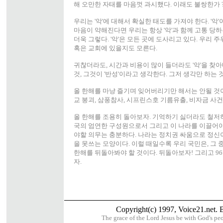
해 오만한 자태를 마음껏 과시했다. 이래도 불쌍한가 
우리는 '악'에 대해서 확실한 태도를 가져야 한다. '악
마음이 약해진다면 우리는 항상 '악'과 함께 고통 당하
더욱 그렇다. '악'은 모든 곳에 도사리고 있다. 우리 
혹은 교회에 있을지도 모른다.
귀찮더라도, 시간과 비용이 많이 들더라도 '악'을 찾
것, 그것이 '반성'이라고 생각한다. 그저 생각만 하는 것
올 한해를 마냥 즐기며 잊어버리기만 해서는 안될 것
교 붕괴, 삼풍참사, 시프린스호 기름유출, 비자금 사건, 대
올 한해를 조용히 돌아보자. 기억하기 싫더라도 철저
국의 엄연한 구성원으로서 그리고 이 나라를 이끌어
야할 의무는 충분하다. 나라는 정치권 싸움으로 정신이
을 못쓰는 모양이다. 이럴 때일수록 우리 국민은, 그
한해를 뒤돌아봐야 할 것이다. 뒤돌아보자! 그리고 9
자.
Copyright(c) 1997, Voice21.net. Bu
The grace of the Lord Jesus be with God's