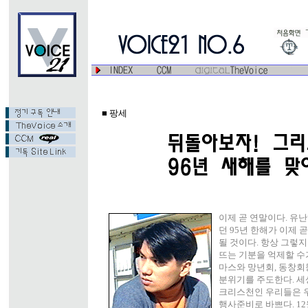
■ 팡세
이제 곧 연말이다. 유난
던 95년 한해가 이제 
될 것이다. 항상 그렇
뜨는 기분을 억제할 수
마스와 망년회, 동창회
분위기를 주도한다. 세
크리스천인 우리들은 
행사준비로 바쁘다. 12