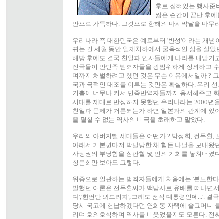
후로 잡혀있는 행사준비
짧은 순간이 끝난 후에
만으로 가득하다. 그것으로 한해의 마지막달을 마무리
우리나라 즉 대한민국은 예로부터 '반성'이라는 개념이
뀌는 긴 세월 동안 일제치하에서 굴욕적인 삶을 살았
해방 후에도 결국 친일파 인사들에게 나라를 내맡기고 
진국들이 반민족 범죄자들을 광범위하게 정의하고 수
며까지 처벌하려고 했던 것은 무슨 이유에서일까 ? 그
국과 극적인 대조를 이루는 것만은 확실하다. 우리 
기쁨이 너무나 커서 민족반역자들까지 용서해주고 화합(
시대를 제대로 반성하지 못했던 우리나라는 2000년을
친일파 문제가 거론되는가 하면 일본과의 관계에 있
을 펼칠 수 없는 역사의 비극을 초래하고 말았다.
우리의 아버지뻘 세대들은 어떤가 ? 박정희, 전두환,
아래서 기본권마저 박탈당한 채 힘든 나날을 보내왔던
사정권의 부당함을 심판할 몇 번의 기회를 놓쳐버렸다. 
청문회만 보아도 그렇다.
위증으로 일관하는 범죄자들에게 처음에는 '분노한다',
발했던 여론은 전두환씨가 백담사로 유배를 떠나면서 
다','한번만 봐드리자','그래도 전직 대통령인데...'.
당시 국고에 헌납하겠다던 연희동 자택에 슬그머니 
리며 호의호식하며 역사를 비웃었을지도 모른다. 전씨