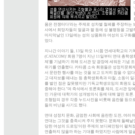
몸은 전쟁터다'라는 주제로 성차별 철폐를 주장하는 보
사에서 희망자들의 얼굴과 팔 등에 성 불평등을 고발
마지막날인 13일에는 성의 상품화와 여성의 도구화를
었다.
지나간 이야기 둘, 13일 하오 1시쯤 연세대학교의 기
(CATACOM)' 회원 7명이 지난 11일부터 연대 총학
제'를 기념하기 위해 도서관 앞 광장에 세워둔 기념 조
위기를 연출했다. 카타콤 소속 회원들은 성정치문회제
서 문란한 행사를 여는 것을 보고 도저히 참을 수 없다
고 대자보를 떼내는 등 총학생회측과 마찰, 소동이 
를 벌인 점은 잘못됐지만 기독교학생모임의 회원도 같
중해야 한다."며 즉석에서 토론회를 제의, 도서관 앞에
인 가운데 대학가의 성개방의식 등에 대해 열띤 토론
조형탑의 경우 각종 누드사진을 비롯해 음란물 등으로 
들의 비난을 사기도 했다.
연대 성정치 문화, 금엄한 사회에 음란한 도전, 여러
연대는 그것을 충족시켜 주지 못했다. 문화제 둘째날인
당한 여성의 드로잉'이란 주제의 보디페인팅이 펼쳐졌
연출하지 않을까 하는 기대를 하였지만 사람에게 얼굴