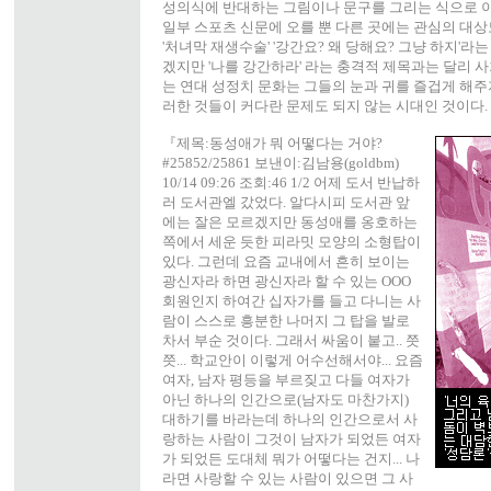
성의식에 반대하는 그림이나 문구를 그리는 식으로 이
일부 스포츠 신문에 오를 뿐 다른 곳에는 관심의 대상도
'처녀막 재생수술' '강간요? 왜 당해요? 그냥 하지'라
겠지만 '나를 강간하라' 라는 충격적 제목과는 달리 
는 연대 성정치 문화는 그들의 눈과 귀를 즐겁게 해주
러한 것들이 커다란 문제도 되지 않는 시대인 것이다.
『제목:동성애가 뭐 어떻다는 거야?
#25852/25861 보낸이:김남용(goldbm)
10/14 09:26 조회:46 1/2 어제 도서 반납하
러 도서관엘 갔었다. 알다시피 도서관 앞
에는 잘은 모르겠지만 동성애를 옹호하는
쪽에서 세운 듯한 피라밋 모양의 소형탑이
있다. 그런데 요즘 교내에서 흔히 보이는
광신자라 하면 광신자라 할 수 있는 OOO
회원인지 하여간 십자가를 들고 다니는 사
람이 스스로 흥분한 나머지 그 탑을 발로
차서 부순 것이다. 그래서 싸움이 붙고.. 쯧
쯧... 학교안이 이렇게 어수선해서야... 요즘
여자, 남자 평등을 부르짖고 다들 여자가
아닌 하나의 인간으로(남자도 마찬가지)
대하기를 바라는데 하나의 인간으로서 사
랑하는 사람이 그것이 남자가 되었든 여자
가 되었든 도대체 뭐가 어떻다는 건지... 나
라면 사랑할 수 있는 사람이 있으면 그 사