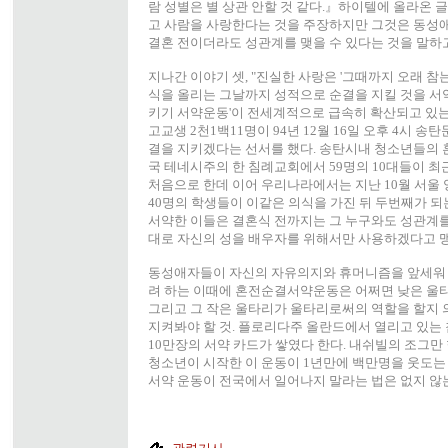
람 성별은 별 상관 안할 것 같다.』하이텔에 올라온 
고 사람을 사랑한다는 것을 주장하지만 그것은 동성
결혼 전이더라도 성관계를 맺을 수 있다는 것을 말하고
지나간 이야기 셋, "진실한 사랑은 '그때까지 오래 참
식을 올리는 그날까지 성적으로 순결을 지킬 것을 서약
키기 서약운동'이 전세계적으로 급속히 확산되고 있는
고교생 2천1백11명이 94년 12월 16일 오후 4시 
결을 지키겠다는 선서를 했다. 송탄시내 청소년들의 
국 테네시주의 한 침례교회에서 59명의 10대들이 최
처음으로 한데 이어 우리나라에서는 지난 10월 서울
40명의 학생들이 이같은 의식을 가진 뒤 두번째가 되
서약한 이들은 결혼식 전까지는 그 누구와도 성관계를
대로 자신의 성을 배우자를 위해서만 사용하겠다고 
동성애자들이 자신의 자유의지와 휴머니즘을 앞세워
려 하는 이때에 혼전순결서약운동은 어쩌면 낮은 울타리
그리고 그 작은 울타리가 울타리로써의 역할을 할지 
지켜봐야 할 것. 플로리다주 올란드에서 열리고 있는
10만장의 서약 카드가 쌓였다 한다. 내쉬빌의 조그만
청소년이 시작한 이 운동이 1년만에 백만명을 웃도는
서약 운동이 전국에서 일어나지 말라는 법은 없지 않는