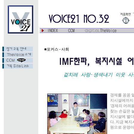
■포커스 - 사회
겉치레 사랑·생색내기 이웃 사
경제를 꽁꽁 얼
지시설에까지 
'경제의 어려
찾는 손길은 늘
지시설에 별다
다. 지금 복
원으로 운영마