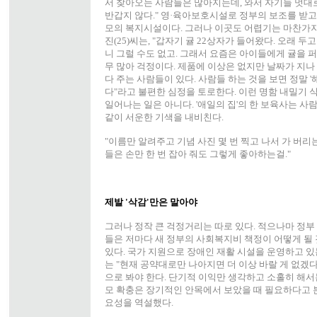
서 찾아오는 사람들은 많아지는데, 와서 자기들 멋대로
반갑지 않다." 영·육아보호시설로 정부의 보조를 받고 
모의 복지시설이다. 그러나 이곳도 어렵기는 마찬가지
진(25)씨는, "갑자기 귤 22상자가 들어왔다. 오래 
니 그럴 수도 없고. 그래서 요즘은 아이들에게 귤을 퍼
무 많아 걱정이다. 제품에 이상은 없지만 날짜가 지나
다 주는 사람들이 있다. 사람들 하는 것을 보면 정말 '
다"라고 불편한 심정을 토로한다. 이런 명함 내밀기 
일어나는 일은 아니다. '애일의 집'의 한 보육사는 
같이 서운한 기색을 내비친다.
"이름만 알려주고 기념 사진 몇 번 찍고 나서 가 버리
들은 손만 한 번 잡아 줘도 그렇게 좋아하는걸."
제발 '삭감'만은 말아야
그러나 정작 큰 걱정거리는 따로 있다. 적으나마 정
들은 저마다 새 정부의 사회복지비 책정이 어떻게 될
있다. 국가 지원으로 장애인 재활 시설을 운영하고 있
는 "현재 공약대로만 나아지면 더 이상 바랄 게 없겠
으로 봐야 한다. 단기적 이익만 생각하고 소홀히 해서
모 확충은 장기적인 안목에서 보았을 때 필요하다고 
요성을 역설했다.