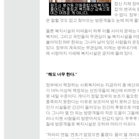
정신 지체 장
집'의 변귀숙 
수 없다. 정부
은 말할 것도 없고 찾아오는 방문객들도 눈에 띄게 줄
물론 복지시설의 어려움이 하루 이틀 사이의 문제는 
복지비, 그리고 국민들의 무관심이 늘 복지시설을 어렵
불어닥친 IMF 한파는 그나마 남아 있던 사람들의 
있다. 정부의 계속되는 무관심에, 이제는 생색내기에
레 사랑까지 가세해 복지시설은 궁지에 몰려 있다.
"해도 너무 한다."
정부에서 책정하는 사회복지비는 지금까지 총 예산의 
가 10% 이상씩 책정되는 선진국들의 예산에 비하면 
못 내밀 수준이다. 게다가 정말 정부의 보조가 필요
충족되지 못한다는 이유로 보조마저 받지 못하고 있는
인가 시설들은 간간이 들어오는 민간의 후원으로 어렵
다. 그나마 몇 안 되는 방문객들의 작은 도움이 그들에
러나 이젠 사람들의 방문마저도 반갑지 않다. 우루루
철새 방문객들로 복지시설은 오히려 머리가 아프다.
"차라리 연말, 연초가 없었으면 좋겠다. 몸이 열 개라