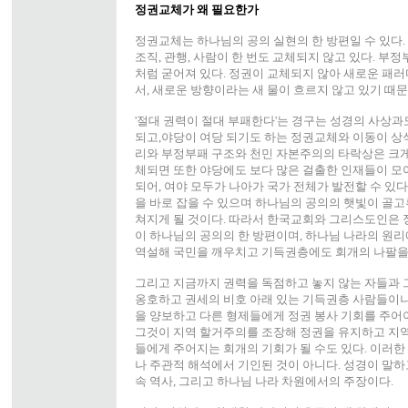
정권교체가 왜 필요한가
정권교체는 하나님의 공의 실현의 한 방편일 수 있다. 
조직, 관행, 사람이 한 번도 교체되지 않고 있다. 부
처럼 굳어져 있다. 정권이 교체되지 않아 새로운 패러다
서, 새로운 방향이라는 새 물이 흐르지 않고 있기 때문
'절대 권력이 절대 부패한다'는 경구는 성경의 사상과
되고,야당이 여당 되기도 하는 정권교체와 이동이 
리와 부정부패 구조와 천민 자본주의의 타락상은 크게
체되면 또한 야당에도 보다 많은 걸출한 인재들이 모
되어, 여야 모두가 나아가 국가 전체가 발전할 수 있다
을 바로 잡을 수 있으며 하나님의 공의의 햇빛이 골고
쳐지게 될 것이다. 따라서 한국교회와 그리스도인은 
이 하나님의 공의의 한 방편이며, 하나님 나라의 원
역설해 국민을 깨우치고 기득권층에도 회개의 나팔을 
그리고 지금까지 권력을 독점하고 놓지 않는 자들과 
옹호하고 권세의 비호 아래 있는 기득권층 사람들이나
을 양보하고 다른 형제들에게 정권 봉사 기회를 주어
그것이 지역 할거주의를 조장해 정권을 유지하고 지역
들에게 주어지는 회개의 기회가 될 수도 있다. 이러한
나 주관적 해석에서 기인된 것이 아니다. 성경이 말하
속 역사, 그리고 하나님 나라 차원에서의 주장이다.