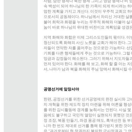
사람, 남한 형제나 북한 형제 그리고 영남 형제나 비 
속 백성이 되어 하나님의 한 가족이 되게 하시려는 
엄한 계획을 가지고 계신다. 이것이 우주적 교회요 하
으로서의 공동체이다. 하나님께서 차리신 거대한 샬롬
불어 희락과 화평을 누리는 우주적 화해와 더불어 살기
눔이 바로 하나님의 위대한 비전이요 계획임을 성경은
지역 화해와 화합은 이제 그리스도인들의 몫이다. 이
청산되도록 화해의 사신 노릇을 교회가 해야 한다. 그
자들이 연약한 자를 품어주는 것으로만 가능하다. 선
기회를 다른 형제들에게 주는 것으로 가능하다. 그럴 
앙금과 감정들이 해소된다. 그러기 위해서 지도자들
먼저 있어야 한다. 화해를 해 보고, 화해 할 줄 아는
서, 나아가 남과 북을 화해의 주님 앞에서 화해시킬 수
공명선거에 앞장서야
한편, 공정선거를 위한 선거공영제의 완전 실시와 고비
치 개혁을 위한 제도적 장치 마련을 위해 여론을 형성
를 위한 감시활동에 경계를 늦춰서는 안된다. 사실 몇
음에도 불구하고 국민적 열망이 실현되지 못했던 것은 
정 조장, 북풍 만들기, 좌경 용공 매도, 흑색선전 등 
니까 한 번도 제대로 선거를 통해 평가받지 못한 것이
은 "과거로부터 현 정권까지 불의한 군사정권과 그 