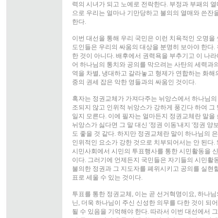
력의 시녀가 되고 노예로 전락한다. 부정과 부패의 열
으로 우리는 얼마나 기만당하고 불의의 열매와 쓴잔
한다.
이번 대선을 통해 우리 국민은 이런 치욕적인 오명을 
도인들은 우리의 싸움의 대상을 분명히 보아야 한다. 
한 것이 아니다. 배후에서 권력욕을 부추기고 이 나
어 하나님의 통치와 공의를 막으려는 사탄의 세력과의
역을 차별, 냉대하고 갈라놓고 형제가 연합하는 화해
중의 권세 잡은 악한 영들과의 싸움인 것이다.
혹자는 정권교체가 가져다주는 뉘앙스에서 하나님의 
조되지 않고 인위적 뉘앙스가 강하게 풍긴다 하여 그 
일지 모른다. 이에 필자는 얼마든지 정권교체란 말을 쓸
뉘앙스가 싫다면 그 말 대신 '정권 이동'내지 '정권 양보'
도 좋을 것 같다. 하지만 정권교체란 말이 하나님의
인위적인 요소가 강한 것으로 치부되어서는 안 된다.
시민사회에서 시민의 투표행사를 통한 시민활동을 신
이다. 그러기에 언제든지 국민들은 자기들의 시민활
불의한 정권과 그 지도자를 폐위시키고 공의를 실현할
표로 세울 수 있는 것이다.
투표를 통한 정권교체, 이는 곧 선거혁명이요, 하나님
닌, 더욱 하나님이 주신 신성한 의무를 다한 것이 되
될 수 있음을 기억해야 한다. 따라서 이번 대선에서