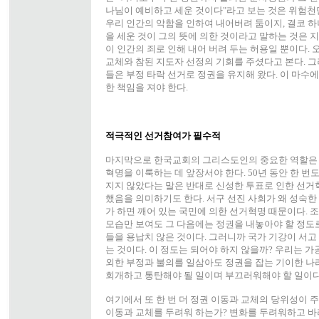
나님이 예비하고 세운 것이다"라고 보는 것은 위험천
우리 인간의 악함을 인하여 내어버려 둠이지, 결코 
을 세운 것이 그의 뜻에 의한 것이라고 말하는 것은 
이 인간의 죄로 인해 내어 버려 두는 허용일 뿐이다. 
교체와 참된 지도자 선정의 기회를 주셨다고 본다. 그
들은 부정 타락 선거로 정권을 유지해 왔다. 이 마수에
한 책임을 져야 한다.
적극적인 선거참여가 필수적
마지막으로 한국교회의 그리스도인의 중요한 역할은
혁명을 이룩하는 데 앞장서야 한다. 50년 동안 한 
지지 않았다는 말은 반대로 신성한 투표로 인한 선거
했음을 의미하기도 한다. 서구 선진 사회가 왜 성숙
가 하면 깨어 있는 국민에 의한 선거혁명 때문이다. 
모습만 보여도 그 다음에는 정권을 내놓아야 할 정도
들을 용납치 않은 것이다. 그러니까 국가 기강이 서고
는 것이다. 이 정도는 되어야 하지 않을까? 우리는 
외한 부정과 불의를 일삼아도 정권을 잡는 기이한 나
회개하고 통탄해야 될 일이며 부끄러워해야 할 일이다
여기에서 또 한 번 더 정권 이동과 교체의 당위성이 주
이동과 교체를 두려워 하는가? 변화를 두려워하고 바라