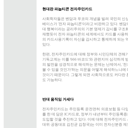
현대판 파놉티콘 전자주민카드
사회학자들은 벤담과 푸코의 개념을 빌려 국민의 신상
베이스가 '전자 파놉티콘'이라고 비판하고 있다. 벤담
대 행복이라는 공리주의의 기본 명제가 감시를 구조화
재했듯이 전자 파놉티콘의 세계에서도 카드를 사용하
의 카드사용기록이 자신을 감시하고 통제하게 되는 역
있다.
한편, 전자주민카드에 대해 정부와 시민단체의 견해가
기독교계는 이를 '666 바코드'와 관련지어 심각하게 
의 발전을 성경적으로 해석하는 문제는 난제여서, '
볼 수 있을 것인가'하는 의문을 어떻게 해석하느냐에 
것이기 때문이다. 그렇게 되면 사회적으로도 커다란 
도 가능하다.
반대 움직임 거세다
전자주민카드는 주민등록·운전면허·의료보험 등 다양
를 한 데 담은 IC카드로, 정부가 내년부터 주민등
도입할 것을 추진하고 있다. 이에 대해 전자주민카드
대위·공동대표 김진균 김창국)는 이미 전자신분증 제