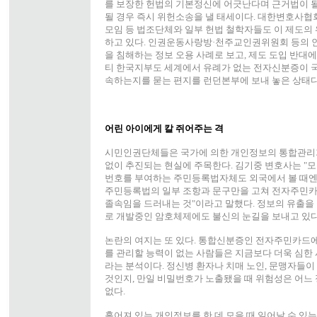
를 보장한 헌법의 기본정신에 어긋난다며 근거법이 
될 경우 즉시 위헌소송을 낼 태세이다. 대한변호사협
모임 등 법조단체와 일부 헌법 철학자들도 이 제도의
하고 있다. 인권운동사랑방·천주교인권위원회 등의 인
을 침해하는 정보 오용 사례로 보고, 제도 도입 반대
티 한국지부도 세계에서 유례가 없는 전자신분증이 
속하는지를 묻는 편지를 런던본부에 보내 놓은 상태다
어린 아이에게 칼 쥐어주는 격
시민인권단체들은 국가에 의한 개인정보의 통합관리
없이 추진되는 현실에 주목한다. 김기중 변호사는 "
번호를 부여하는 주민등록법자체도 외국에서 볼 때엔
주민등록법의 일부 조항과 문구만을 고쳐 전자주민
졸속임을 드러내는 것"이라고 말했다. 정보의 유출을
로 개발중인 암호체제에도 불신의 눈길을 보내고 있다
논란의 여지는 또 있다. 통합신분증인 전자주민카드에
를 관리할 능력이 없는 사람들은 지금보다 더욱 심한 
라는 분석이다. 정신병 환자나 치매 노인, 문맹자들
것인지, 만일 비밀번호가 노출됐을 때 위험성은 어느
없다.
흩어져 있는 개인정보를 한 데 모을 때 일어날 수 있