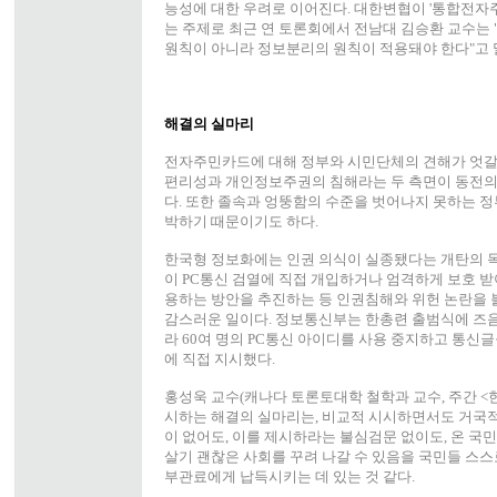
능성에 대한 우려로 이어진다. 대한변협이 '통합전자
는 주제로 최근 연 토론회에서 전남대 김승환 교수는
원칙이 아니라 정보분리의 원칙이 적용돼야 한다"고 
해결의 실마리
전자주민카드에 대해 정부와 시민단체의 견해가 엇
편리성과 개인정보주권의 침해라는 두 측면이 동전의 
다. 또한 졸속과 엉뚱함의 수준을 벗어나지 못하는 정
박하기 때문이기도 하다.
한국형 정보화에는 인권 의식이 실종됐다는 개탄의 목
이 PC통신 검열에 직접 개입하거나 엄격하게 보호 
용하는 방안을 추진하는 등 인권침해와 위헌 논란을 
감스러운 일이다. 정보통신부는 한총련 출범식에 즈음
라 60여 명의 PC통신 아이디를 사용 중지하고 통신
에 직접 지시했다.
홍성욱 교수(캐나다 토론토대학 철학과 교수, 주간 <한겨
시하는 해결의 실마리는, 비교적 시시하면서도 거국적
이 없어도, 이를 제시하라는 불심검문 없이도, 온 국
살기 괜찮은 사회를 꾸려 나갈 수 있음을 국민들 스스
부관료에게 납득시키는 데 있는 것 같다.