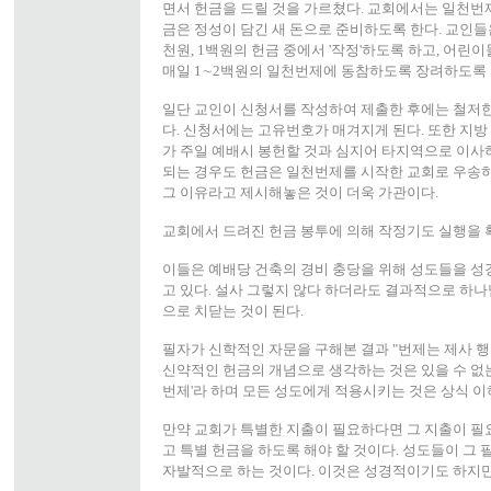
면서 헌금을 드릴 것을 가르쳤다. 교회에서는 일천번제
금은 정성이 담긴 새 돈으로 준비하도록 한다. 교인들은
천원, 1백원의 헌금 중에서 '작정'하도록 하고, 어
매일 1∼2백원의 일천번제에 동참하도록 장려하도록 
일단 교인이 신청서를 작성하여 제출한 후에는 철저한 
다. 신청서에는 고유번호가 매겨지게 된다. 또한 지
가 주일 예배시 봉헌할 것과 심지어 타지역으로 이사
되는 경우도 헌금은 일천번제를 시작한 교회로 우송하
그 이유라고 제시해놓은 것이 더욱 가관이다.
교회에서 드려진 헌금 봉투에 의해 작정기도 실행을 
이들은 예배당 건축의 경비 충당을 위해 성도들을 성
고 있다. 설사 그렇지 않다 하더라도 결과적으로 하나
으로 치닫는 것이 된다.
필자가 신학적인 자문을 구해본 결과 "번제는 제사 
신약적인 헌금의 개념으로 생각하는 것은 있을 수 없는
번제'라 하며 모든 성도에게 적용시키는 것은 상식 이
만약 교회가 특별한 지출이 필요하다면 그 지출이 필
고 특별 헌금을 하도록 해야 할 것이다. 성도들이 그
자발적으로 하는 것이다. 이것은 성경적이기도 하지만 