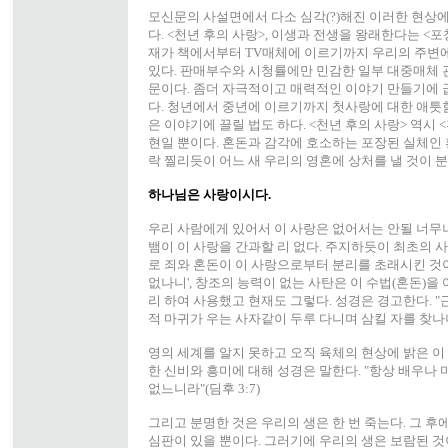
모신문의 사설면에서 다소 심각(?)해진 이러한 현상에
다. <천년 후의 사랑>, 이생과 전생을 왕래한다는 <
재가 책에서부터 TV매체에 이르기까지 우리의 주변
있다. 판매부수와 시청률에만 민감한 일부 대중매체 
문이다. 좀더 자극적이고 매력적인 이야기 만들기에 
다. 청년에서 중년에 이르기까지 첫사랑에 대한 애틋함
은 이야기에 끌릴 법도 하다. <천년 후의 사랑> 역시 
현일 뿐이다. 혼돈과 감각에 호소하는 포장된 실체인
락 찔리듯이 어느 새 우리의 영혼에 상처를 낼 것이 
하나님은 사랑이시다.
우리 사람에게 있어서 이 사랑은 없어서는 안될 너무
뱀이 이 사랑을 간과할 리 없다. 주지하듯이 최초의 
로 죄와 혼돈이 이 사랑으로부터 분리를 초래시킨 것이다
없나니', 창조의 능력이 없는 사탄은 이 수법(혼돈)을
리 하여 사용했고 현재도 그렇다. 성경은 경고한다. 
적 마귀가 우는 사자같이 두루 다니며 삼킬 자를 찾나니"
영의 세계를 알지 못하고 오직 육체의 현상에 밝은 이
한 신비와 흥미에 대해 성경은 말한다. "항상 배우나 
없느니라"(딤후 3:7)
그리고 분명한 것은 우리의 생은 한 번 죽는다. 그 
심판이 있을 뿐이다. 그러기에 우리의 생은 보람된 것이