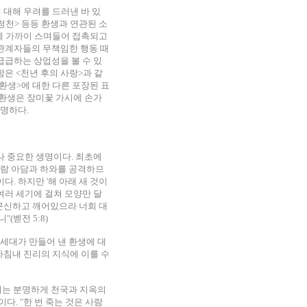
 대해 우려를 드러낸 바 있
포청천> 등등 환생과 연관된 소
에 가까이 스며들어 접촉되고
관계자들의 무책임한 행동 때
급급하는 상업성을 볼 수 있
은 <천년 후의 사랑>과 같
<환생>에 대한 다른 포장된 표
 환생은 장미꽃 가시에 손가
분명하다.
나 중요한 생명이다. 최초에
사람 아담과 하와를 공격하므
. 하지만 '해 아래 새 것이
 여러 세기에 걸쳐 모양만 달
"근신하고 깨어있으라 너희 대
(벧전 5:8)
 세대가 만들어 낸 환생에 대
마침내 진리의 지식에 이를 수
후에는 분명하게 천국과 지옥의
다. "한 번 죽는 것은 사람