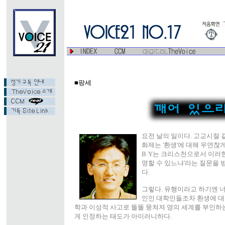
■팡세
요전 날의 일이다. 고교시절 같
화제는 '환생'에 대해 우연찮
B·Y는 크리스천으로서 이러한
명할 수 있느냐'라는 질문을 
다.
그렇다. 유행이라고 하기엔 
인인 대학인들조차 환생에 대
학과 이성적 사고로 똘똘 뭉쳐져 영의 세계를 부인하
게 인정하는 태도가 아이러니하다.