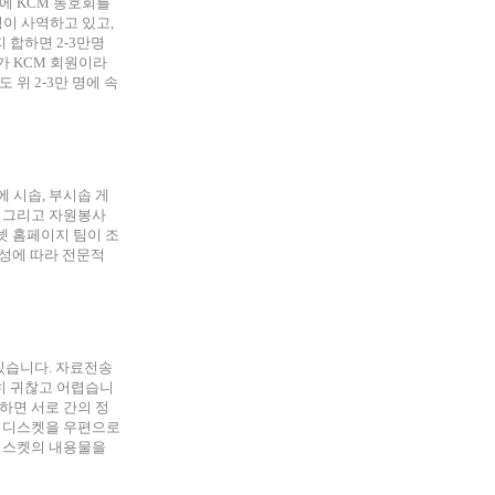
리안)에 KCM 동호회를
명이 사역하고 있고,
 합하면 2-3만명
가 KCM 회원이라
 위 2-3만 명에 속
에 시솝, 부시솝 게
 그리고 자원봉사
넷 홈페이지 팀이 조
구성에 따라 전문적
있습니다. 자료전송
당히 귀찮고 어렵습니
이용하면 서로 간의 정
는 디스켓을 우편으로
디스켓의 내용물을