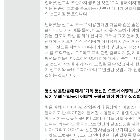
인터넷 선교의 또한가지 중요한 것은 '교회 홈페이지' 
지는 단순히 교회를 홍보하는 것 뿐만 아니라 선교사
의 선교지원 통로입니다.
인터넷을 선교의 도구로 이용한다면 다음과 같은 좋은 
습니다. 몇 가지 예를 들면, 어느 나라를 전도하기 위
맞는 '전도지 작성'을 해야 합니다. 그러나 그곳 언어 
상태에서 전도지 작성은 상당한 어려움과 시간적 피해
럴 때 "전도를 위해서 OO나라의 번역 및 전도지 작성
서 좀 도와주십시오." 라고 교회 관련 홈페이지 및 기
형편을 띄웁니다. 그러면 OO나라에 대해 정통한 국내
고 전도지 작성을 위해 여러 도움을 줄 수 있습니다. 
지 선교지와 국내 교회가 하나로 연결된 것입니다. 전
결되는 것입니다.
통신상 음란물에 대해 '기독 통신인'으로서 어떻게 보
막기 위해 우리들이 어떠한 노력을 해야 한다고 생각
처음 매체가 나타나면 상업주의가 등장하기 마련입니다. C
들어지고 난 후 CD안에 들어갈 내용물이 처음엔 없습
자극시키는 것을 담습니다. 그러나 어느 정도 수준에 
입니다. 왜냐하면 궁극적으로 인간의 말초신경을 자
니다. 그리고 대다수의 건전한 사람들이 있기 때문에 
터넷도 그렇습니다. 그리고 인터넷은 가면 갈수록 좋