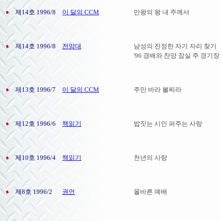
제14호 1996/8
이 달의 CCM
만왕의 왕 내 주께서
제14호 1996/8
전망대
남성의 진정한 자기 자리 찾기
'96 경배와 찬양 잠실 주 경기장
제13호 1996/7
이 달의 CCM
주만 바라 볼찌라
제12호 1996/6
책읽기
밥짓는 시인 퍼주는 사랑
제10호 1996/4
책읽기
천년의 사랑
제8호 1996/2
권언
올바른 예배