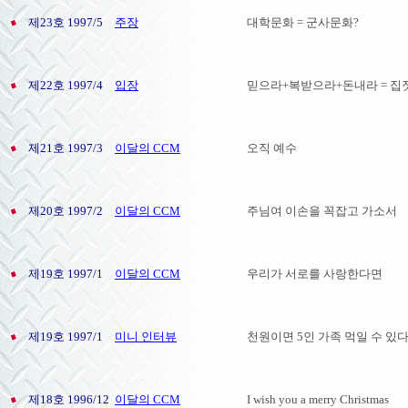
제23호 1997/5
주장
대학문화 = 군사문화?
제22호 1997/4
입장
믿으라+복받으라+돈내라 = 집
제21호 1997/3
이달의 CCM
오직 예수
제20호 1997/2
이달의 CCM
주님여 이손을 꼭잡고 가소서
제19호 1997/1
이달의 CCM
우리가 서로를 사랑한다면
제19호 1997/1
미니 인터뷰
천원이면 5인 가족 먹일 수 있
제18호 1996/12
이달의 CCM
I wish you a merry Christmas