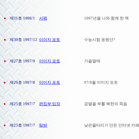
제31호 1998/1
서평
1997년을 나와 함께 한 책
제30호 1997/12
이미지 포토
수능시험 응원단?
제27호 1997/9
이미지 포토
가을열매
제26호 1997/8
이미지 포토
97/8월 이미지 포토
제25호 1997/7
편집부 입장
공멸을 부를 북한의 죽음
제25호 1997/7
탐방
낮은울타리가 만든 인터넷 카페 