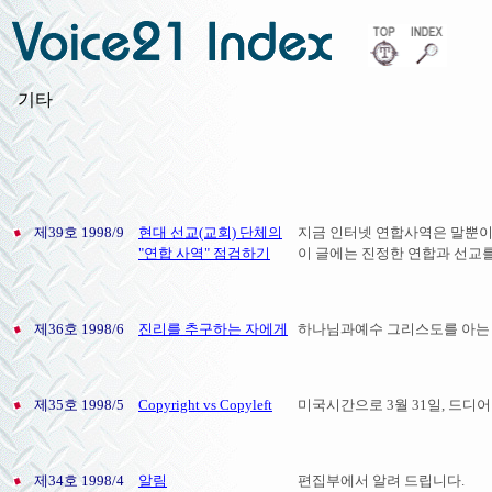
기타
제39호 1998/9
현대 선교(교회) 단체의
지금 인터넷 연합사역은 말뿐이다
"연합 사역" 점검하기
이 글에는 진정한 연합과 선교를
제36호 1998/6
진리를 추구하는 자에게
하나님과예수 그리스도를 아는 것
제35호 1998/5
Copyright vs Copyleft
미국시간으로 3월 31일, 드디
제34호 1998/4
알림
편집부에서 알려 드립니다.