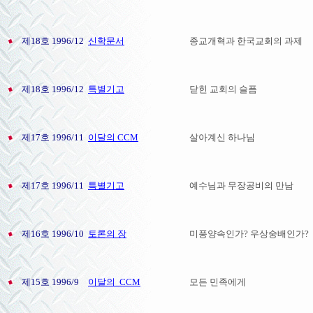
제18호 1996/12
신학문서
종교개혁과 한국교회의 과제
제18호 1996/12
특별기고
닫힌 교회의 슬픔
제17호 1996/11
이달의 CCM
살아계신 하나님
제17호 1996/11
특별기고
예수님과 무장공비의 만남
제16호 1996/10
토론의 장
미풍양속인가? 우상숭배인가?
제15호 1996/9
이달의 CCM
모든 민족에게