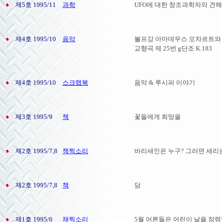
제5호 1995/11
과학
UFO에 대한 창조과학자의 견해
제4호 1995/10
음악
볼프강 아마데우스 모차르트와
교향곡 제 25번 g단조 K.183
제4호 1995/10
스크랩북
음악 & 루시퍼 이야기
제3호 1995/9
책
꽃들에게 희망을
제2호 1995/7,8
책찍소리
바리새인은 누구? 그러면 세리
제2호 1995/7,8
책
담
제1호 1995/6
채찍소리
5월 어른들은 어린이 날을 점