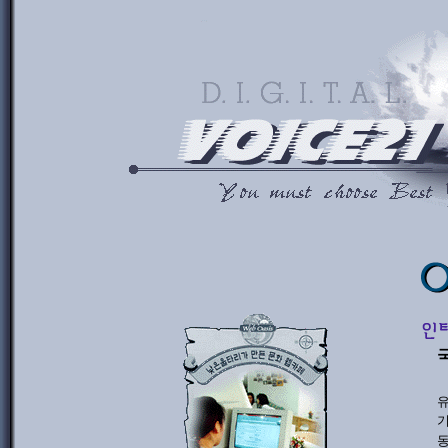
유
기
동