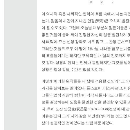
× × ×
이 역사적 혹은 사회적인 변혁의 흐름 속에서 나는 과연
는가. 젊음의 시간에 지나친 안정(安定)은 오히려 발
이 될 수도 있다. 그런데 오늘날 대부분의 젊은이들은
좋은 것들에 둘러 싸여 진정한 자신의 일을 발견하지 못
서 떠먹여 주는 신앙 강좌도 너무 많고…. 찬양 콘서트
그러한 것들도 모두 이 땅에 하나님 나라를 꿈꾸는 사
의 표출들이기는 하지만 구체적인 내 삶의 진로까지 
것 같다. 성경의 원리는 언제나 동일하지만 그것을 
상황은 항상 같을 수만은 없을 것이다.
어떻게 이러한 원칙들을 내 삶에 적용할 것인가? 그래
과거를 살펴보는 일이었다. 톨스토이, 비스마르크, 이승
그들의 업적과 삶의 방향이 각각 다를지라도 그들의 신
로를 결정하는데 도움을 줄만한 것을 발견할 수 있을 
다. 특히 도산 안창호(安昌浩:1878∼1938)선생이 내
이유는 단지 그가 나와 같은 78년생(?)이라는 것도 있
상이 성경적인 것이었다는 느낌 때문이었다.